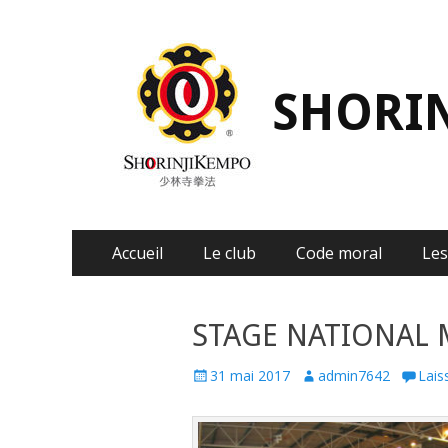
SHORI
Aller
Menu principal
Accueil
Le club
Code moral
Les
au
contenu
STAGE NATIONAL M
P
31 mai 2017
A
admin7642
Lais
o
u
s
t
t
h