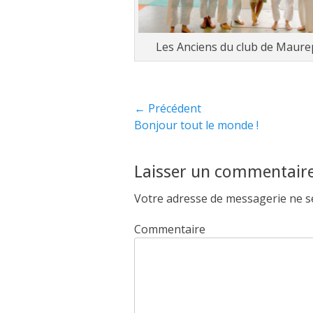
Les Anciens du club de Maure
Navigation
← Précédent
Article
Bonjour tout le monde !
de
précédent :
l’article
Laisser un commentair
Votre adresse de messagerie ne se
Commentaire