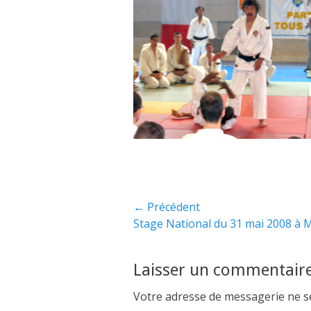
e
o
d
r
o
n
Navigation
← Précédent
Article
Stage National du 31 mai 2008 à
de
précédent :
l’article
Laisser un commentair
Votre adresse de messagerie ne se