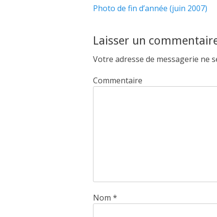
Article
Photo de fin d’année (juin 2007)
de
précédent :
l’article
Laisser un commentair
Votre adresse de messagerie ne se
Commentaire
Nom
*