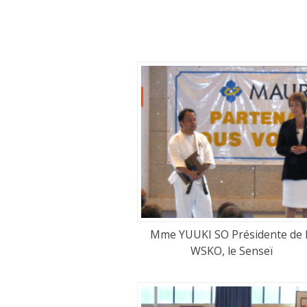
e
o
d
r
o
n
Mme YUUKI SO Présidente de 
WSKO, le Senseï