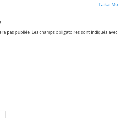
Article
Taïkaï Mon
suivant :
e
ra pas publiée.
Les champs obligatoires sont indiqués ave