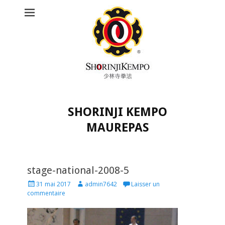
SHORINJI KEMPO
MAUREPAS
Rechercher :
stage-national-2008-5
P
A
31 mai 2017
admin7642
Laisser un
o
u
commentaire
s
t
t
h
e
o