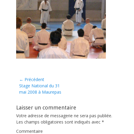
d
r
o
n
Navigation
← Précédent
Article
Stage National du 31
de
précédent :
mai 2008 à Maurepas
l’article
Laisser un commentaire
Votre adresse de messagerie ne sera pas publiée.
Les champs obligatoires sont indiqués avec
*
Commentaire